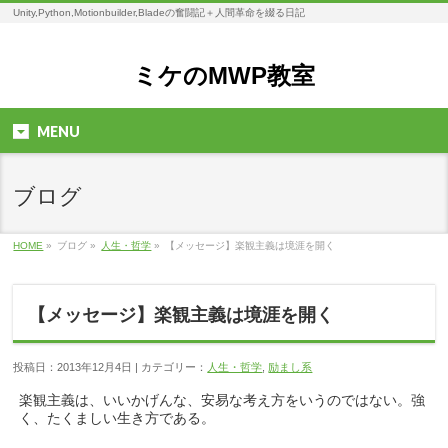
Unity,Python,Motionbuilder,Bladeの奮闘記＋人間革命を綴る日記
ミケのMWP教室
MENU
ブログ
HOME
»
ブログ »
人生・哲学
»
【メッセージ】楽観主義は境涯を開く
【メッセージ】楽観主義は境涯を開く
投稿日：2013年12月4日 | カテゴリー：
人生・哲学
,
励まし系
楽観主義は、いいかげんな、安易な考え方をいうのではない。強
く、たくましい生き方である。