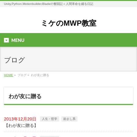
Unity,Python,Motionbuilder,Bladeの奮闘記＋人間革命を綴る日記
ミケのMWP教室
MENU
ブログ
HOME
»
ブログ »
わが友に贈る
わが友に贈る
2013年12月20日
人生・哲学
励まし系
【わが友に贈る】